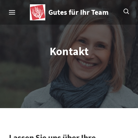
Skip
Gutes für Ihr Team
to
content
(Press
Enter)
Kontakt
Lassen Sie uns über Ihre